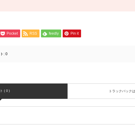
Pocket
RSS
feedly
Pin it
ト:
0
( 0 )
トラックバック