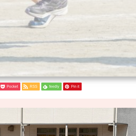
Pocket
RSS
feedly
Pin it