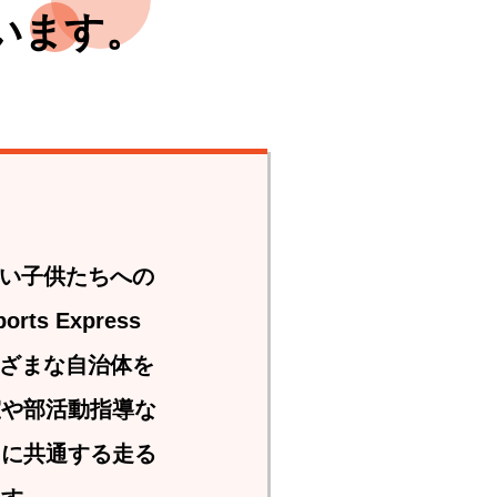
います。
たい子供たちへの
 Express
まざまな自治体を
室や部活動指導な
ツに共通する走る