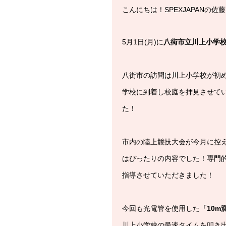
こんにちは！SPEXJAPANの佐
5月1日(月)に
八街市立川上小学
八街市の訪問は川上小学校が初
学校に到着し校庭を拝見させて
た！
市内の陸上競技大会が今月に控
はぴったりの内容でした！専門
指導させていただきました！
今回も光電管を使用した
「10m
川上小学校の最速タイムを叩き