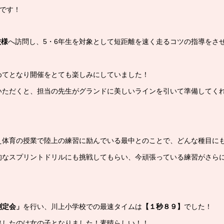
藤です！
校様
へ訪問し、5・6年生を対象として短距離を速く走るコツの指導をさ
めてとなり開催をとても楽しみにしていました！
いただくと、担当の先生がグランドに美しいラインを引いて準備してく
え体育の授業で陸上の練習に励んでいる最中とのことで、どんな種目に
的なスプリントドリルにも挑戦してもらい、今頑張っている練習がさら
測定会」
を行い、川上小学校での最速タイムは
【１秒８９】
でした！
出したのは女の子となりました！素晴らしい！！