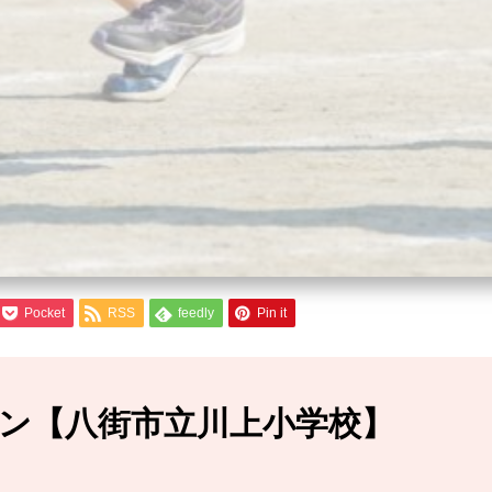
Pocket
RSS
feedly
Pin it
バン【八街市立川上小学校】