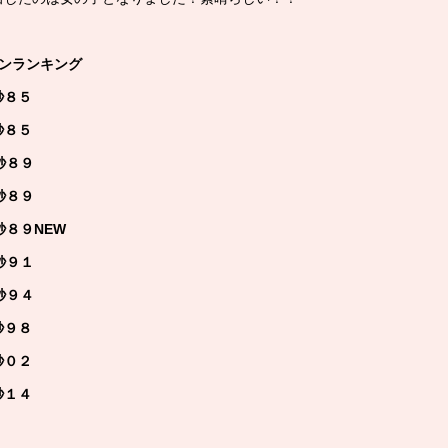
バンランキング
秒８５
秒８５
８９
８９
８９NEW
９１
９４
秒９８
０２
秒１４