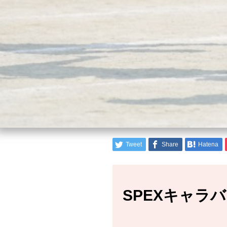
Tweet
Share
Hatena
SPEXキャラ